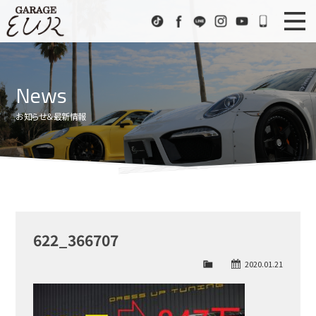
Garage EUR
TikTok
Facebook
LINE
Instagram
Youtube
072-333
ニュース
News
News
在庫車情報
Stock List
お知らせ＆最新情報
EURスポーツ
EUR Sports
工場紹介
Factory
会社概要
Company
622_366707
アクセス
Access
2020.01.21
お問い合わせ
Contact us