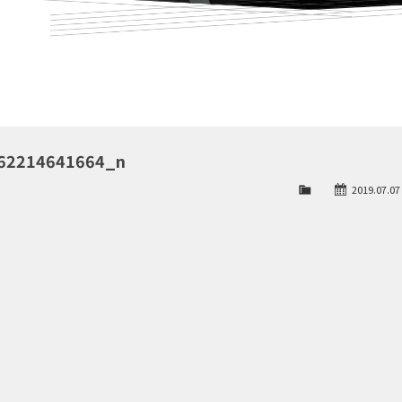
62214641664_n
2019.07.07