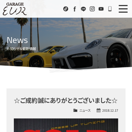
Garage EUR
TikTok
Facebook
LINE
Instagram
Youtube
072-333
ニュース
News
News
在庫車情報
Stock List
お知らせ＆最新情報
EURスポーツ
EUR Sports
工場紹介
Factory
会社概要
Company
☆ご成約誠にありがとうございました☆
アクセス
Access
ニュース
2018.12.17
お問い合わせ
Contact us