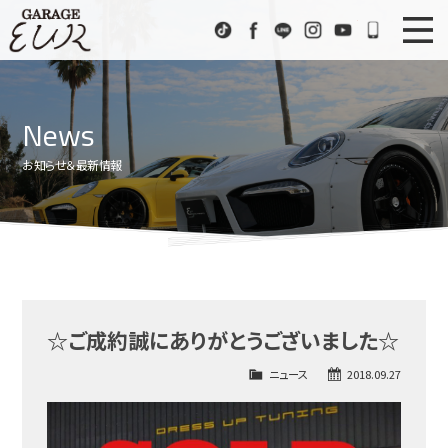
Garage EUR
TikTok
Facebook
LINE
Instagram
Youtube
072-333
ニュース
News
News
在庫車情報
Stock List
お知らせ＆最新情報
EURスポーツ
EUR Sports
工場紹介
Factory
会社概要
Company
☆ご成約誠にありがとうございました☆
アクセス
Access
ニュース
2018.09.27
お問い合わせ
Contact us