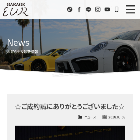
Garage EUR
TikTok
Facebook
LINE
Instagram
Youtube
072-333
ニュース
News
News
在庫車情報
Stock List
お知らせ＆最新情報
EURスポーツ
EUR Sports
工場紹介
Factory
会社概要
Company
☆ご成約誠にありがとうございました☆
アクセス
Access
ニュース
2018.03.08
お問い合わせ
Contact us