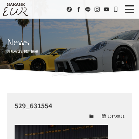
Garage EUR
TikTok
Facebook
LINE
Instagram
Youtube
072-333
ニュース
News
News
在庫車情報
Stock List
お知らせ＆最新情報
EURスポーツ
EUR Sports
工場紹介
Factory
会社概要
Company
529_631554
アクセス
Access
2017.08.31
お問い合わせ
Contact us