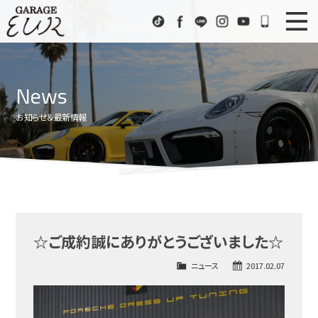
Garage EUR
TikTok
Facebook
LINE
Instagram
Youtube
072-333
ニュース
News
News
在庫車情報
Stock List
お知らせ＆最新情報
EURスポーツ
EUR Sports
工場紹介
Factory
会社概要
Company
☆ご成約誠にありがとうございました☆
アクセス
Access
ニュース
2017.02.07
お問い合わせ
Contact us