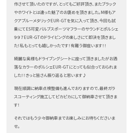
作させて頂いたのですが、とってもご好評頂き、またブラック
やホワイトとは違った魅了のお褒めを頂きました。M様もア
クアブルーメタリックEUR-GTを気に入って頂き、今回も試
乗にてES可変バルブスポーツマフラーのサウンドとポルシェ
９９７EUR-GTのドライビングの楽しさにて即決を頂きまし
た！私もとっても嬉しかったです！有難う御座います！！
綺麗な奥様もドライブングシートに座って頂きましたがお洒
落なカラーのポルシェEUR-GTにとっても似合っておられま
した！！きっと皆さん振り返ると思います♪
現在順調に納車点検整備も進んでおりますので、最終ガラ
スコーティング施工してピカピカにして御納車させて頂きま
す！
それではもう少々御納車までお楽しみにお待ちくださいま
せ。