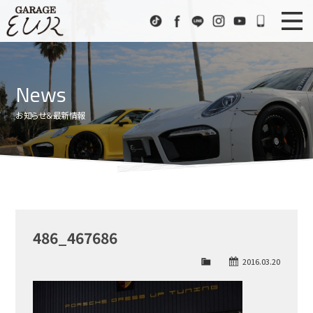
Garage EUR
TikTok
Facebook
LINE
Instagram
Youtube
072-333
ニュース
News
News
在庫車情報
Stock List
お知らせ＆最新情報
EURスポーツ
EUR Sports
工場紹介
Factory
会社概要
Company
486_467686
アクセス
Access
2016.03.20
お問い合わせ
Contact us