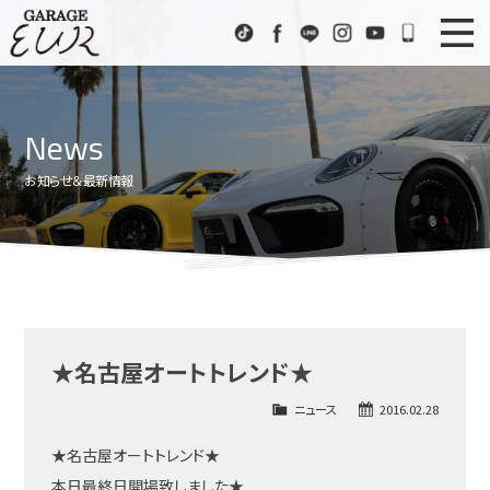
Garage EUR
TikTok
Facebook
LINE
Instagram
Youtube
072-333
ニュース
News
News
在庫車情報
Stock List
お知らせ＆最新情報
EURスポーツ
EUR Sports
工場紹介
Factory
会社概要
Company
★名古屋オートトレンド★
アクセス
Access
ニュース
2016.02.28
お問い合わせ
Contact us
★名古屋オートトレンド★
本日最終日開場致しました★