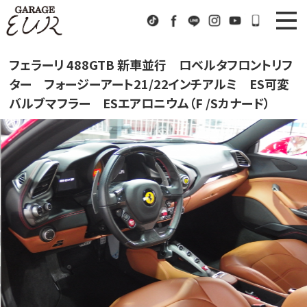
Garage EUR
TikTok
Facebook
LINE
Instagram
Youtube
072-333
ニュース
News
フェラーリ 488GTB 新車並行 ロベルタフロントリフ
ター フォージーアート21/22インチアルミ ES可変
在庫車情報
Stock List
バルブマフラー ESエアロニウム（F /Sカナード）
EURスポーツ
EUR Sports
工場紹介
Factory
会社概要
Company
アクセス
Access
お問い合わせ
Contact us