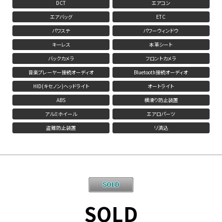
DCT
エアコン
エアバッグ
ETC
パワステ
パワーウィンドウ
キーレス
本革シート
バックカメラ
フロントカメラ
音楽プレーヤー接続オーディオ
Bluetooth接続オーディオ
HID(キセノン)ヘッドライト
オートライト
ABS
横滑り防止装置
アルミホイール
エアロパーツ
盗難防止装置
リ済込
SOLD