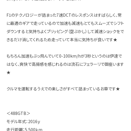
F1のテクノロジーが詰まった7速DCTのレスポンスはすばらしく、常
に最適のギアで走っているので加速も減速もとてもスムーズでシフト
ダウンすると気持ちよくブリッピング（空ぶかし）して減速ショックをで
きるだけ消してくれるため走っていて本当に気持ちが良いです★
もちろん加速もぶっ飛んでいて0-100km/hが3秒というのは伊達で
はなく、爽快で高揚感を感じれるのは流石にフェラーリで御座います
★
クルマを運転するうえでの楽しさがすべて詰まっているお車です★
＜488GTB＞
モデル年式：2016ｙ
走行距離：5,500ｋm