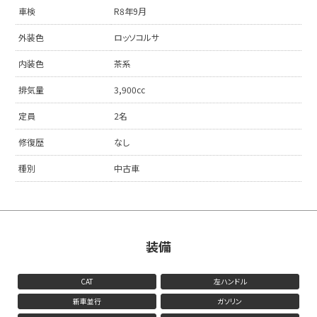
車検
R8年9月
外装色
ロッソコルサ
内装色
茶系
排気量
3,900cc
定員
2名
修復歴
なし
種別
中古車
装備
CAT
左ハンドル
新車並行
ガソリン