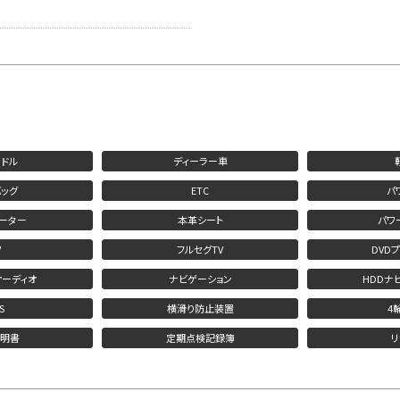
ドル
ディーラー車
ッグ
ETC
パ
ーター
本革シート
パワ
V
フルセグTV
DVD
オーディオ
ナビゲーション
HDDナ
S
横滑り防止装置
4
説明書
定期点検記録簿