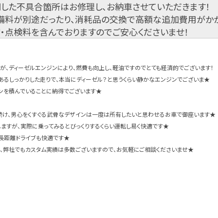
した不具合箇所はお修理し、お納車させていただきます！
備料が別途だったり、消耗品の交換で高額な追加費用がか
・点検料を含んでおりますのでご安心くださいませ！
、ディーゼルエンジンにより、燃費も向上し、軽油ですのでとても経済的でございます！
あるしっかりした走りで、本当にディーゼル？と思うくらい静かなエンジンでございま★
ンを積んでいることに納得でございます★
れ続け、男心をくすぐる武骨なデザインは一度は所有したいと思わせるお車で御座います★
ますが、実際に乗ってみるとびっくりするくらい運転し易く快適です★
、長距離ドライブも快適です★
く、弊社でもカスタム実績は多数ございますので、お気軽にご相談くださいませ★