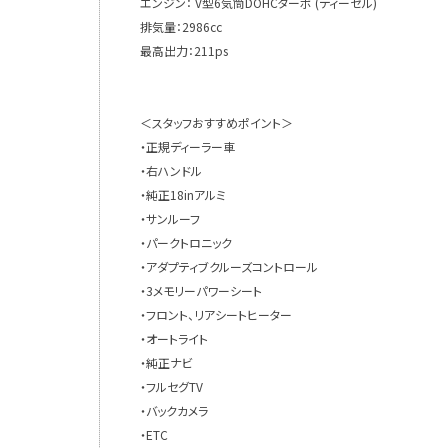
エンジン： V型6気筒DOHCターボ (ディーゼル)
排気量：2986cc
最高出力：211ps
＜スタッフおすすめポイント＞
・正規ディーラー車
・右ハンドル
・純正18inアルミ
・サンルーフ
・パークトロニック
・アダプティブクルーズコントロール
・3メモリーパワーシート
・フロント、リアシートヒーター
・オートライト
・純正ナビ
・フルセグTV
・バックカメラ
・ETC