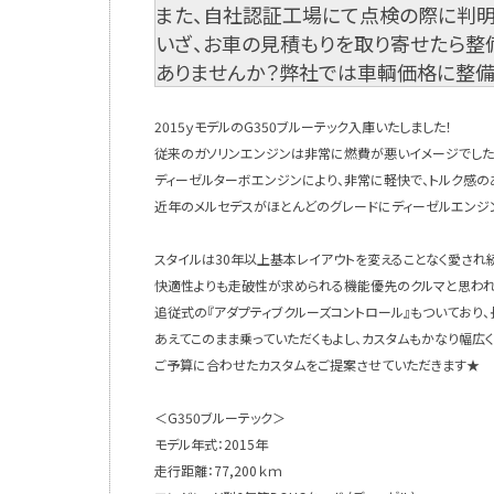
また、自社認証工場にて点検の際に判明
いざ、お車の見積もりを取り寄せたら整
ありませんか？弊社では車輌価格に整備
2015ｙモデルのG350ブルーテック入庫いたしました！
従来のガソリンエンジンは非常に燃費が悪いイメージでしたが
ディーゼルターボエンジンにより、非常に軽快で、トルク感の
近年のメルセデスがほとんどのグレードにディーゼルエンジ
スタイルは30年以上基本レイアウトを変えることなく愛さ
快適性よりも走破性が求められる機能優先のクルマと思われ
追従式の『アダプティブクルーズコントロール』もついており
あえてこのまま乗っていただくもよし、カスタムもかなり幅広
ご予算に合わせたカスタムをご提案させていただきます★
＜G350ブルーテック＞
モデル年式：2015年
走行距離：77,200ｋｍ