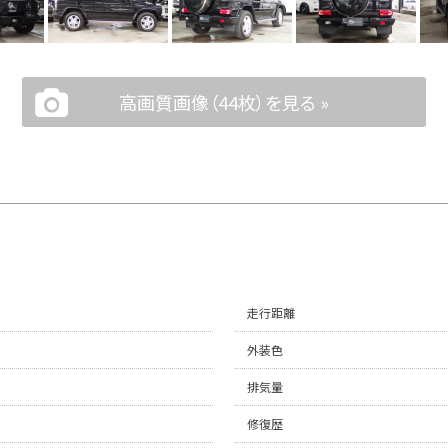
高画質画像（44枚）を見る »
走行距離
外装色
排気量
修復歴