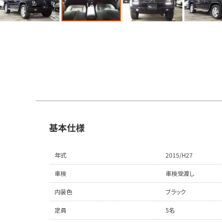
基本仕様
年式
2015/H27
車検
車検受渡し
内装色
ブラック
定員
5名