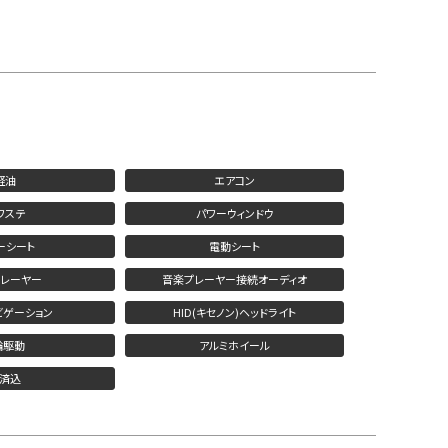
軽油
エアコン
ワステ
パワーウィンドウ
ーシート
電動シート
プレーヤー
音楽プレーヤー接続オーディオ
ビゲーション
HID(キセノン)ヘッドライト
輪駆動
アルミホイール
リ済込