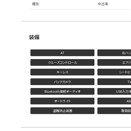
種別
中古車
装備
AT
右ハン
クルーズコントロール
エアバ
キーレス
シートヒ
バックカメラ
T
Bluetooth接続オーディオ
USB入力
オートライト
AB
盗難防止装置
取扱