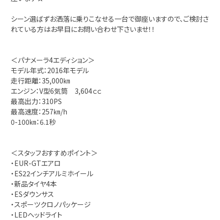
シーン選ばずお洒落に乗りこなせる一台で御座いますので、ご検討さ
れている方はお早目にお問い合わせ下さいませ！！
＜パナメーラ4エディション＞
モデル年式：2016年モデル
走行距離：35,000㎞
エンジン：V型6気筒 3,604ｃｃ
最高出力：310PS
最高速度：257㎞/h
0-100㎞：6.1秒
＜スタッフおすすめポイント＞
・EUR-GTエアロ
・ES22インチアルミホイール
・新品タイヤ4本
・ESダウンサス
・スポーツクロノパッケージ
・LEDヘッドライト