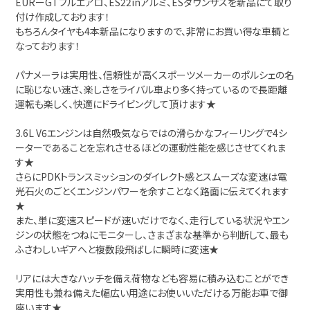
EURーGTフルエアロ、ES22inアルミ、ESダウンサスを新品にて取り
付け作成しております！
もちろんタイヤも4本新品になりますので、非常にお買い得な車輌と
なっております！
パナメーラは実用性、信頼性が高くスポーツメーカーのポルシェの名
に恥じない速さ、楽しさをライバル車より多く持っているので長距離
運転も楽しく、快適にドライビングして頂けます★
3.6L V6エンジンは自然吸気ならではの滑らかなフィーリングで4シ
ーターであることを忘れさせるほどの運動性能を感じさせてくれま
す★
さらにPDKトランスミッションのダイレクト感とスムーズな変速は電
光石火のごとくエンジンパワーを余すことなく路面に伝えてくれます
★
また、単に変速スピードが速いだけでなく、走行している状況やエン
ジンの状態をつねにモニターし、さまざまな基準から判断して、最も
ふさわしいギアへと複数段飛ばしに瞬時に変速★
リアには大きなハッチを備え荷物なども容易に積み込むことができ
実用性も兼ね備えた幅広い用途にお使いいただける万能お車で御
座います★