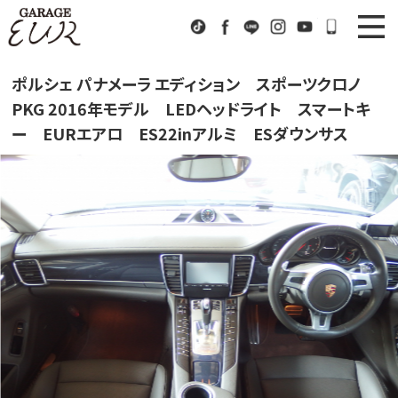
Garage EUR
TikTok
Facebook
LINE
Instagram
Youtube
072-333
ニュース
News
ポルシェ パナメーラ エディション スポーツクロノ
PKG 2016年モデル LEDヘッドライト スマートキ
在庫車情報
Stock List
ー EURエアロ ES22inアルミ ESダウンサス
EURスポーツ
EUR Sports
工場紹介
Factory
会社概要
Company
アクセス
Access
お問い合わせ
Contact us