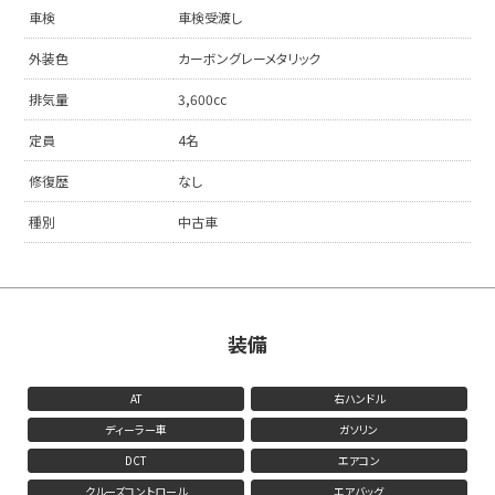
車検
車検受渡し
外装色
カーボングレーメタリック
排気量
3,600cc
定員
4名
修復歴
なし
種別
中古車
装備
AT
右ハンドル
ディーラー車
ガソリン
DCT
エアコン
クルーズコントロール
エアバッグ