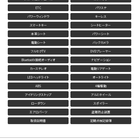
ETC
パワステ
パワーウィンドウ
キーレス
スマートキー
シートヒーター
本革シート
パワーシート
電動シート
バックカメラ
フルセグTV
DVDプレーヤー
Bluetooth接続オーディオ
ナビゲーション
カーステレオ
電動リアゲート
LEDヘッドライト
オートライト
ABS
4輪駆動
アイドリングストップ
アルミホイール
ローダウン
スポイラー
エアロパーツ
盗難防止装置
取扱説明書
定期点検記録簿