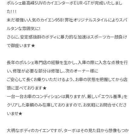
ポルシェ最高峰SUVのカイエンターボEUR-GTが完成いたしまし
た！！！
未だ根強い人気のカイエン958！弊社オリジナルスタイルによりスパ
ルタンな雰囲気に！
さらに、安定感抜群のボディに暴力的な加速はスポーツカー顔負け
で御座います★
長年のポルシェ専門店の経験を生かし、入庫の際に入念な点検を行
い、修理が必要な部分は修理し、次のオーナー様に
ご安心して長くお乗りいただけるよう、お車の状態を把握してから店
頭に並べております★
一台一台お車のコンディションは異りますが、厳しい「エウル基準」を
クリアした車輌のみ在庫しておりますので、お気軽にお問合せくださ
いませ★
大柄なボディのカイエンですが、ターボはその見た目から想像もつか