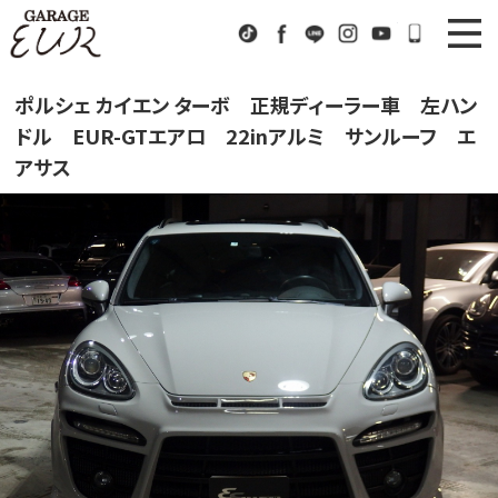
Garage EUR
TikTok
Facebook
LINE
Instagram
Youtube
072-333
ニュース
News
ポルシェ カイエン ターボ 正規ディーラー車 左ハン
ドル EUR-GTエアロ 22inアルミ サンルーフ エ
在庫車情報
Stock List
アサス
EURスポーツ
EUR Sports
工場紹介
Factory
会社概要
Company
アクセス
Access
お問い合わせ
Contact us