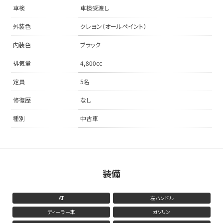
車検
車検受渡し
外装色
クレヨン（オールペイント）
内装色
ブラック
排気量
4,800cc
定員
5名
修復歴
なし
種別
中古車
装備
AT
左ハンドル
ディーラー車
ガソリン