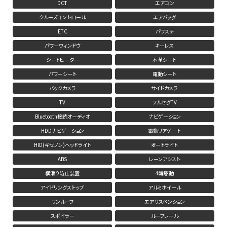
DCT
エアコン
クルーズコントロール
エアバッグ
ETC
パワステ
パワーウィンドウ
キーレス
シートヒーター
本革シート
パワーシート
電動シート
バックカメラ
サイドカメラ
TV
フルセグTV
Bluetooth接続オーディオ
ナビゲーション
HDDナビゲーション
電動リアゲート
HID(キセノン)ヘッドライト
オートライト
ABS
レーンアシスト
横滑り防止装置
4輪駆動
アイドリングストップ
アルミホイール
サンルーフ
エアサスペンション
スポイラー
ルーフレール