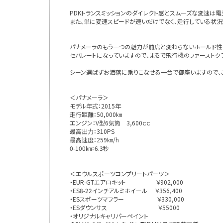
PDKトランスミッションのダイレクト感とスムーズな変速は
また、単に変速スピードが速いだけでなく、走行している状
パナメーラのもう一つの魅力が前席と変わらないホールド
セパレートになっていますので、まるで飛行機のファーストク
シーン選ばずお洒落に乗りこなせる一台で御座いますので、
＜パナメーラ＞
モデル年式：2015年
走行距離：50,000㎞
エンジン：V型6気筒 3,600ｃｃ
最高出力：310PS
最高速度：259㎞/h
0-100㎞：6.3秒
＜エウルスポーツコンプリートパーツ＞
・EUR-GTエアロキット ￥902,000
・ES8-22インチアルミホイール ￥356,400
・ESスポーツマフラー ￥330,000
・ESダウンサス ￥55000
・オリジナルキャリパーペイント