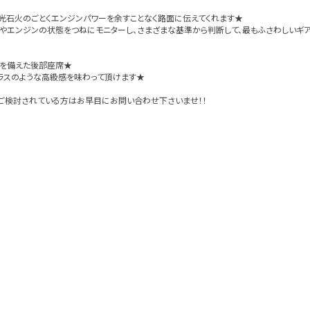
電光石火のごとくエンジンパワーを余すことなく路面に伝えてくれます★
況やエンジンの状態をつねにモニターし、さまざまな基準から判断して、最もふさわしい
性を備えた後部座席★
ラスのような高級感を味わって頂けます★
ご検討されている方はお早目にお問い合わせ下さいませ！！