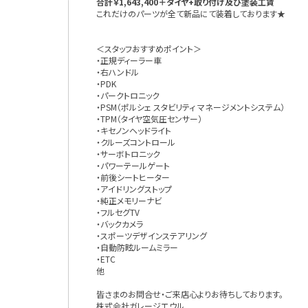
合計￥1,643,400＋タイヤ+取り付け及び塗装工賃
これだけのパーツが全て新品にて装着しております★
＜スタッフおすすめポイント＞
・正規ディーラー車
・右ハンドル
・PDK
・パークトロニック
・PSM（ポルシェ スタビリティ マネージメントシステム）
・TPM（タイヤ空気圧センサー）
・キセノンヘッドライト
・クルーズコントロール
・サーボトロニック
・パワーテールゲート
・前後シートヒーター
・アイドリングストップ
・純正メモリーナビ
・フルセグTV
・バックカメラ
・スポーツデザインステアリング
・自動防眩ルームミラー
・ETC
他
皆さまのお問合せ・ご来店心よりお待ちしております。
株式会社ガレージエウル