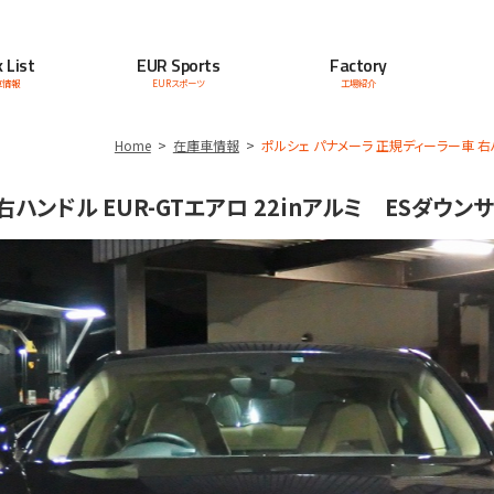
 List
EUR Sports
Factory
車情報
EURスポーツ
工場紹介
Home
在庫車情報
ポルシェ パナメーラ 正規ディーラー車 右
右ハンドル EUR-GTエアロ 22inアルミ ESダウ