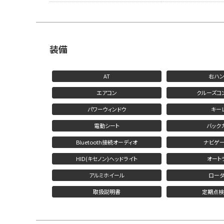
装備
AT
右ハン
エアコン
クルーズコ
パワーウィンドウ
キー
電動シート
バック
Bluetooth接続オーディオ
ナビゲー
HID(キセノン)ヘッドライト
オート
アルミホイール
ローダ
取扱説明書
定期点