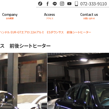
TikTok
Facebook
LINE
Instagram
Youtube
072-333-9110
Company
Access
Contact us
会社概要
アクセス
お問い合わせ
ハンドル EUR-GTエアロ 22inアルミ ESダウンサス 前後シートヒーター
ンサス 前後シートヒーター