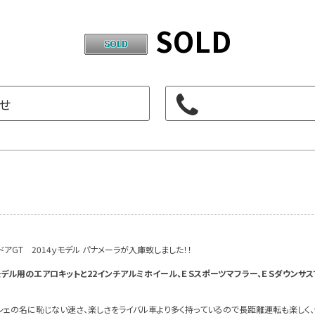
SOLD
せ
GT 2014ｙモデル パナメーラが入庫致しました！！
ル用のエアロキットと22インチアルミホイール、ＥＳスポーツマフラー、ＥＳダウンサスで
ェの名に恥じない速さ、楽しさをライバル車より多く持っているので長距離運転も楽しく