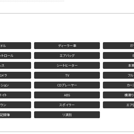
ドル
ディーラー車
ガ
ントロール
エアバッグ
レス
シートヒーター
本
カメラ
TV
フル
ション
CDプレーヤー
カー
ライト
ABS
横滑り
ウン
スポイラー
エア
検記録簿
リ済別