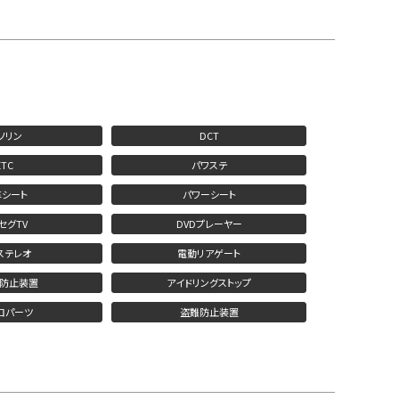
ソリン
DCT
ETC
パワステ
革シート
パワーシート
セグTV
DVDプレーヤー
ステレオ
電動リアゲート
防止装置
アイドリングストップ
ロパーツ
盗難防止装置