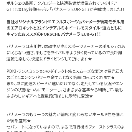
ポルシェの最新テクノロジーと快適装備が満載されている4ドア
GT！！2015ｙ後期モデル 『パナメーラ EUR-GT』が完成致しました！！
当社オリジナルブランド『エウルスポーツ』パナメーラ後期モデル用
のエアロキットと22インチアルミホイールでスタイル・迫力ともに
キマッたおススメのPORSCHE パナメーラ EUR-GT！！
パナメーラは実用性、信頼性が高くスポーツメーカーのポルシェの名
に恥じない速さ、楽しさをライバル車より多く持っているので長距離
運転も楽しく、快適にドライビングして頂けます★
PDKトランスミッションのダイレクト感とスムーズな変速は電光石火
のごとくエンジンパワーを余すことなく路面に伝えてくれます★
また、単に変速スピードが速いだけでなく、走行している状況やエン
ジンの状態をつねにモニターし、さまざまな基準から判断して、最も
ふさわしいギアへと複数段飛ばしに瞬時に変速★
パナメーラのもう一つの魅力が前席と変わらないホールド性を備え
た後部座席★
セパレートになっていますので、まるで飛行機のファーストクラスのよ