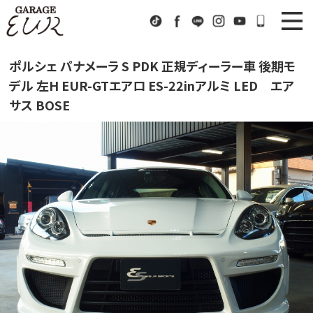
Garage EUR
TikTok
Facebook
LINE
Instagram
Youtube
072-333
ニュース
News
ポルシェ パナメーラ S PDK 正規ディーラー車 後期モ
デル 左H EUR-GTエアロ ES-22inアルミ LED エア
在庫車情報
Stock List
サス BOSE
EURスポーツ
EUR Sports
工場紹介
Factory
会社概要
Company
アクセス
Access
お問い合わせ
Contact us