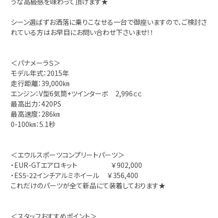
うな高級感を味わって頂けます★
シーン選ばずお洒落に乗りこなせる一台で御座いますので、ご検討さ
れている方はお早目にお問い合わせ下さいませ！！
＜パナメーラＳ＞
モデル年式：2015年
走行距離：39,000㎞
エンジン：V型6気筒+ツインターボ 2,996ｃｃ
最高出力：420PS
最高速度：286㎞
0-100㎞：5.1秒
＜エウルスポーツコンプリートパーツ＞
・EUR-GTエアロキット ￥902,000
・ES5-22インチアルミホイール ￥356,400
これだけのパーツが全て新品にて装着しております★
＜スタッフおすすめポイント＞