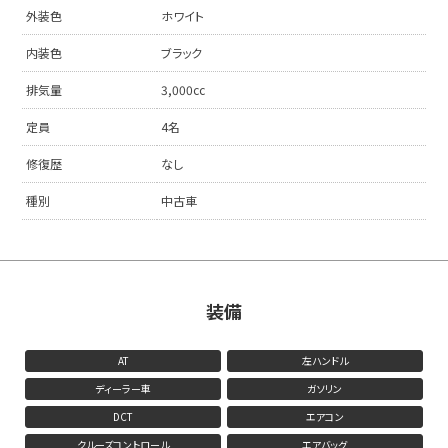
外装色
ホワイト
内装色
ブラック
排気量
3,000cc
定員
4名
修復歴
なし
種別
中古車
装備
AT
左ハンドル
ディーラー車
ガソリン
DCT
エアコン
クルーズコントロール
エアバッグ