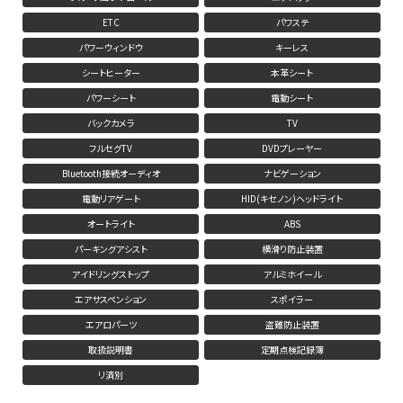
ETC
パワステ
パワーウィンドウ
キーレス
シートヒーター
本革シート
パワーシート
電動シート
バックカメラ
TV
フルセグTV
DVDプレーヤー
Bluetooth接続オーディオ
ナビゲーション
電動リアゲート
HID(キセノン)ヘッドライト
オートライト
ABS
パーキングアシスト
横滑り防止装置
アイドリングストップ
アルミホイール
エアサスペンション
スポイラー
エアロパーツ
盗難防止装置
取扱説明書
定期点検記録簿
リ済別