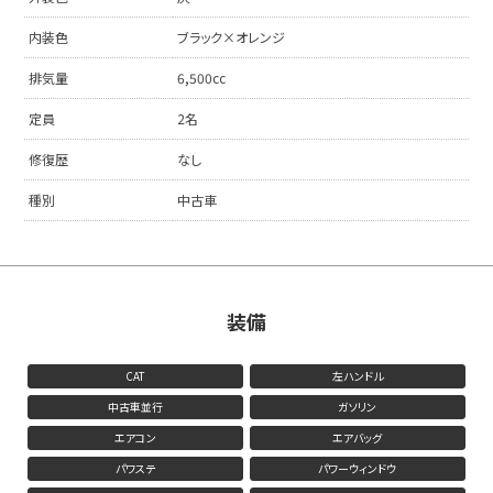
内装色
ブラック×オレンジ
排気量
6,500cc
定員
2名
修復歴
なし
種別
中古車
装備
CAT
左ハンドル
中古車並行
ガソリン
エアコン
エアバッグ
パワステ
パワーウィンドウ