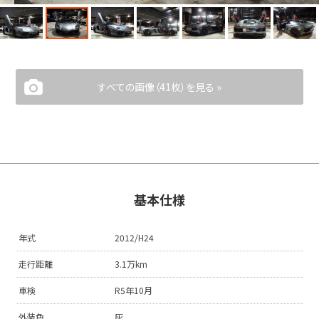
すべての画像（41枚）を見る »
基本仕様
年式
2012/H24
走行距離
3.1万km
車検
R5年10月
外装色
灰