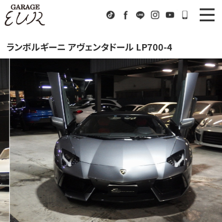
Garage EUR
TikTok
Facebook
LINE
Instagram
Youtube
072-333
ニュース
News
ランボルギーニ アヴェンタドール LP700-4
在庫車情報
Stock List
EURスポーツ
EUR Sports
工場紹介
Factory
会社概要
Company
アクセス
Access
お問い合わせ
Contact us