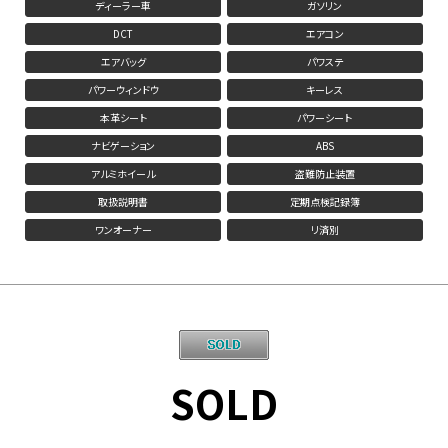
ディーラー車
ガソリン
DCT
エアコン
エアバッグ
パワステ
パワーウィンドウ
キーレス
本革シート
パワーシート
ナビゲーション
ABS
アルミホイール
盗難防止装置
取扱説明書
定期点検記録簿
ワンオーナー
リ済別
SOLD