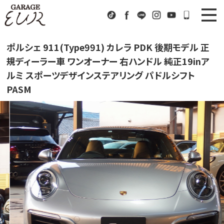
Garage EUR
TikTok
Facebook
LINE
Instagram
Youtube
072-333
ニュース
News
ポルシェ 911(Type991) カレラ PDK 後期モデル 正
規ディーラー車 ワンオーナー 右ハンドル 純正19inア
在庫車情報
Stock List
ルミ スポーツデザインステアリング パドルシフト
PASM
EURスポーツ
EUR Sports
工場紹介
Factory
会社概要
Company
アクセス
Access
お問い合わせ
Contact us