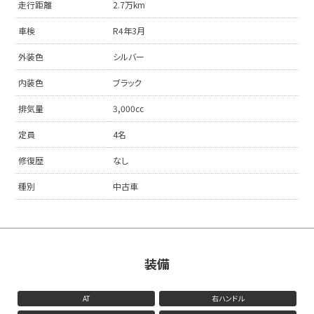
走行距離
2.7万km
車検
R4年3月
外装色
シルバー
内装色
ブラック
排気量
3,000cc
定員
4名
修復歴
なし
種別
中古車
装備
AT
右ハンドル