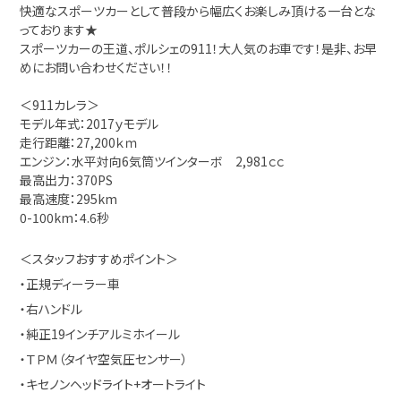
快適なスポーツカーとして普段から幅広くお楽しみ頂ける一台とな
っております★
スポーツカーの王道、ポルシェの911！大人気のお車です！是非、お早
めにお問い合わせください！！
＜911カレラ＞
モデル年式：2017ｙモデル
走行距離：27,200ｋｍ
エンジン：水平対向6気筒ツインターボ 2,981ｃｃ
最高出力：370PS
最高速度：295km
0-100km：4.6秒
＜スタッフおすすめポイント＞
・正規ディーラー車
・右ハンドル
・純正19インチアルミホイール
・ＴＰＭ（タイヤ空気圧センサー）
・キセノンヘッドライト+オートライト