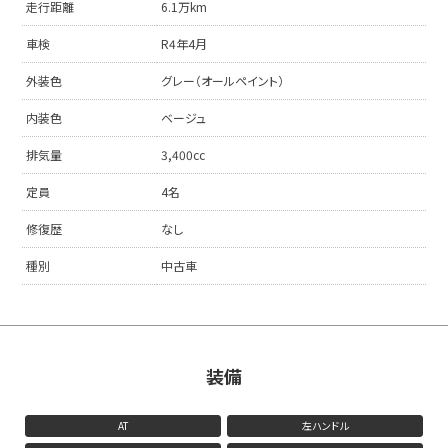
走行距離
6.1万km
車検
R4年4月
外装色
グレー（オールペイント）
内装色
ベージュ
排気量
3,400cc
定員
4名
修復歴
なし
種別
中古車
装備
AT
左ハンドル