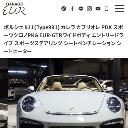
Garage EUR
TikTok
Facebook
LINE
Instagram
Youtube
072-333
ニュース
News
ポルシェ 911(Type991) カレラ カブリオレ PDK スポ
ーツクロノPKG EUR-GTRワイドボディ エントリードラ
在庫車情報
Stock List
イブ スポーツステアリング シートベンチレーション シ
ートヒーター
EURスポーツ
EUR Sports
工場紹介
Factory
会社概要
Company
アクセス
Access
お問い合わせ
Contact us