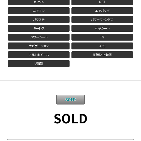
ガソリン
DCT
エアコン
エアバッグ
パワステ
パワーウィンドウ
キーレス
本革シート
パワーシート
TV
ナビゲーション
ABS
アルミホイール
盗難防止装置
リ済別
SOLD