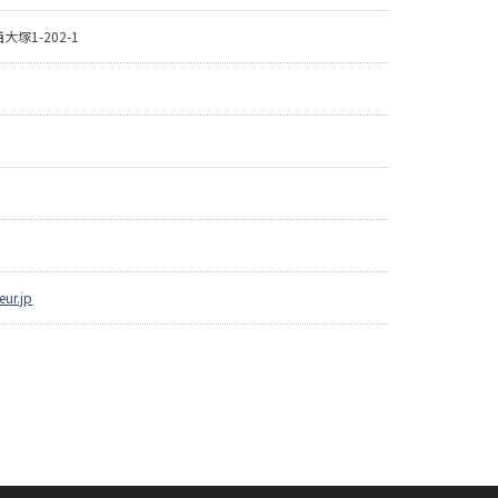
塚1-202-1
eur.jp