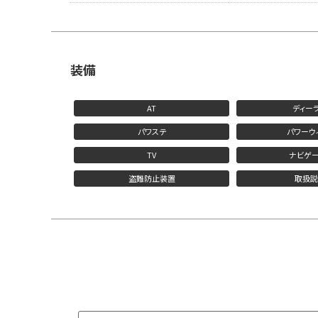
装備
AT
ディー
パワステ
パワーウ
TV
ナビゲー
盗難防止装置
取扱