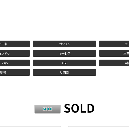
ラー車
ガソリン
エ
ィンドウ
キーレス
本
ション
ABS
4
説明書
リ済別
SOLD