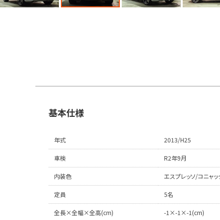
基本仕様
年式
2013/H25
車検
R2年9月
内装色
エスプレッソ/コニャッ
定員
5名
全長×全幅×全高(cm)
-1×-1×-1(cm)