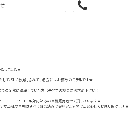
せ
いたしました★
として、SUVを検討されている方にはお薦めのモデルです★
までの金額に躊躇していた方は是非この機会にお求め下さい！！
ェディーラーにてリコール対応済みの車輌販売させて頂いています★
ますが当社の車輌はすべて確認済みで御座いますのでご安心してお乗り頂けます★