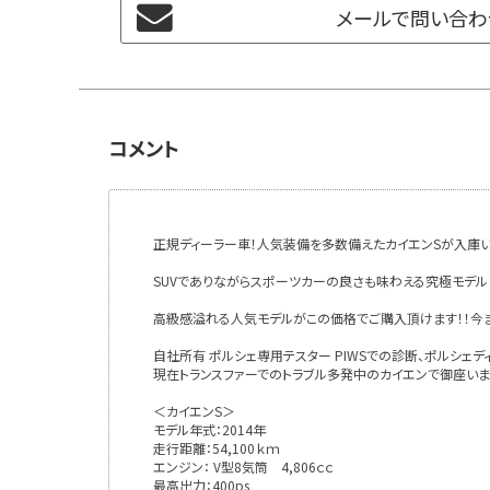
メールで問い合わ
コメント
正規ディーラー車！人気装備を多数備えたカイエンSが入庫
SUVでありながらスポーツカーの良さも味わえる究極モデル
高級感溢れる人気モデルがこの価格でご購入頂けます！！今
自社所有 ポルシェ専用テスター PIWSでの診断、ポルシ
現在トランスファーでのトラブル多発中のカイエンで御座い
＜カイエンS＞
モデル年式：2014年
走行距離：54,100ｋｍ
エンジン： V型8気筒 4,806ｃｃ
最高出力：400ps