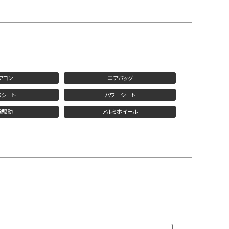
アコン
エアバッグ
革シート
パワーシート
輪駆動
アルミホイール