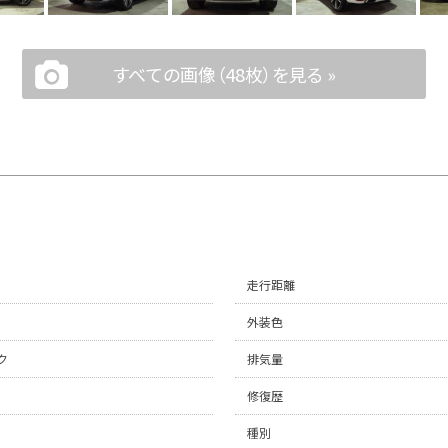
すべての画像（48枚）を見る »
走行距離
外装色
ク
排気量
修復歴
種別