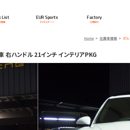
 List
EUR Sports
Factory
車情報
EURスポーツ
工場紹介
Home
在庫車情報
ポル
車 右ハンドル 21インチ インテリアPKG