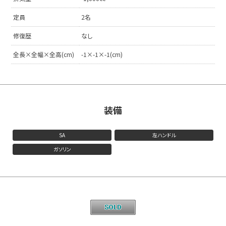
定員
2名
修復歴
なし
全長×全幅×全高(cm)
-1×-1×-1(cm)
装備
SA
左ハンドル
ガソリン