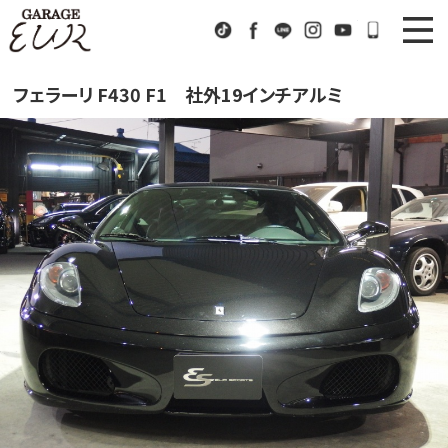
Garage EUR
TikTok
Facebook
LINE
Instagram
Youtube
072-333
ニュース
News
フェラーリ F430 F1 社外19インチアルミ
在庫車情報
Stock List
EURスポーツ
EUR Sports
工場紹介
Factory
会社概要
Company
アクセス
Access
お問い合わせ
Contact us