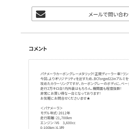
メールで問い合わ
コメント
パナメーラカーボングレーメタリック！正規ディーラー車！ワンオ
今回、よりオリジナリティを出すため、BCforged22inア
攻めたカラーリングですが、カーボングレーのボディに、ベー
走行2万キロ台！内外装はもちろん、機関面も程度抜群！
非常にお買い得な一台となっております！
お気軽にお問合せくださいませ★
＜パナメーラ＞
モデル年式：2012年
走行距離：21,700km
エンジン：V6 3,600cc
0-100km：6.3秒