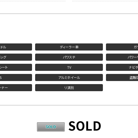
ドル
ディーラー車
ガ
ッグ
パワステ
パワー
シート
TV
ナビ
S
アルミホイール
盗難
ーナー
リ済別
SOLD