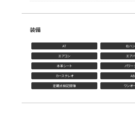
装備
AT
右ハン
エアコン
エアバ
本革シート
パワー
カーステレオ
AB
定期点検記録簿
ワンオ