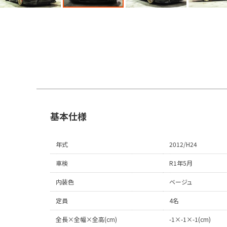
基本仕様
年式
2012/H24
車検
R1年5月
内装色
ベージュ
定員
4名
全長×全幅×全高(cm)
-1×-1×-1(cm)