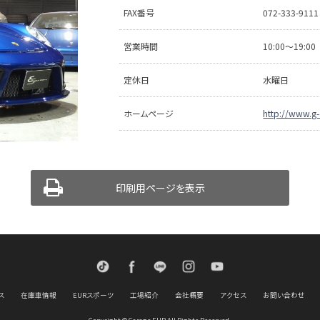
FAX番号
072-333-9111
営業時間
10:00〜19:00
定休日
水曜日
ホームページ
http://www.g-
印刷用ページを表示
TikTok
Facebook
LINE
Instagram
Youtube
ス
在庫車情報
EURスポーツ
工場紹介
会社概要
アクセス
お問い合わせ
Copyright © Garage EUR All Rights Reserved.