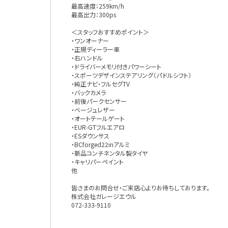
最高速度：259km/h
最高出力：300ps
＜スタッフおすすめポイント＞
・ワンオーナー
・正規ディーラー車
・右ハンドル
・ドライバーメモリ付きパワーシート
・スポーツデザインステアリング（パドルシフト）
・純正ナビ・フルセグTV
・バックカメラ
・前後パークセンサー
・ベージュレザー
・オートテールゲート
・EUR-GTフルエアロ
・ESダウンサス
・BCforged22inアルミ
・新品コンチネンタル製タイヤ
・キャリパーペイント
他
皆さまのお問合せ・ご来店心よりお待ちしております。
株式会社ガレージエウル
072-333-9110