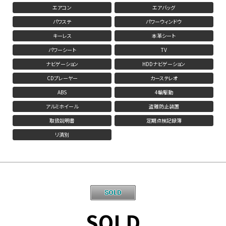
エアコン
エアバッグ
パワステ
パワーウィンドウ
キーレス
本革シート
パワーシート
TV
ナビゲーション
HDDナビゲーション
CDプレーヤー
カーステレオ
ABS
4輪駆動
アルミホイール
盗難防止装置
取扱説明書
定期点検記録簿
リ済別
SOLD