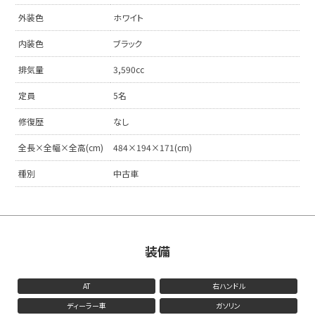
外装色
ホワイト
内装色
ブラック
排気量
3,590cc
定員
5名
修復歴
なし
全長×全幅×全高(cm)
484×194×171(cm)
種別
中古車
装備
AT
右ハンドル
ディーラー車
ガソリン