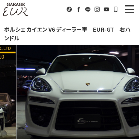
Garage EUR
TikTok
Facebook
LINE
Instagram
Youtube
072-333
ニュース
News
ポルシェ カイエン V6 ディーラー車 EUR-GT 右ハ
ンドル
在庫車情報
Stock List
EURスポーツ
EUR Sports
工場紹介
Factory
会社概要
Company
アクセス
Access
お問い合わせ
Contact us