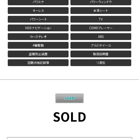
パワステ
パワーウィンドウ
キーレス
本革シート
パワーシート
TV
HDDナビゲーション
CDMDプレーヤー
カーステレオ
ABS
4輪駆動
アルミホイール
盗難防止装置
取扱説明書
定期点検記録簿
リ済別
SOLD