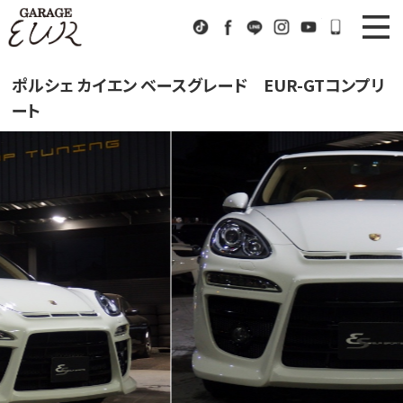
Garage EUR
TikTok
Facebook
LINE
Instagram
Youtube
072-333
ニュース
News
ポルシェ カイエン ベースグレード EUR-GTコンプリ
ート
在庫車情報
Stock List
EURスポーツ
EUR Sports
工場紹介
Factory
会社概要
Company
アクセス
Access
お問い合わせ
Contact us