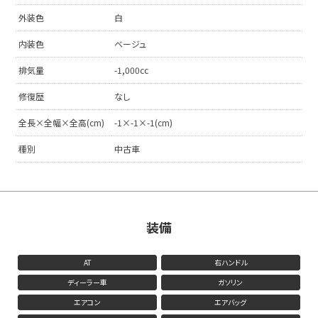
外装色
白
内装色
ベージュ
排気量
-1,000cc
修復歴
なし
全長×全幅×全高(cm)
-1×-1×-1(cm)
種別
中古車
装備
AT
右ハンドル
ディーラー車
ガソリン
エアコン
エアバッグ