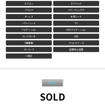
エアコン
エアバッグ
パワステ
パワーウィンドウ
キーレス
本革シート
パワーシート
TV
ナビゲーション
HDDナビゲーション
カーステレオ
ABS
4輪駆動
アルミホイール
サンルーフ
盗難防止装置
リ済別
SOLD