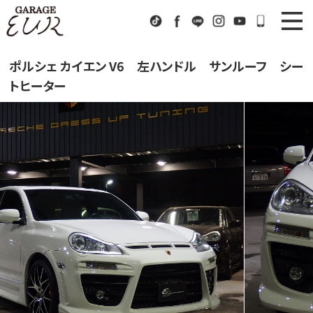
Garage EUR
TikTok
Facebook
LINE
Instagram
Youtube
072-333
ニュース
News
ポルシェ カイエン V6 左ハンドル サンルーフ シー
トヒーター
在庫車情報
Stock List
EURスポーツ
EUR Sports
工場紹介
Factory
会社概要
Company
アクセス
Access
お問い合わせ
Contact us