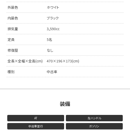
外装色
ホワイト
内装色
ブラック
排気量
3,590cc
定員
5名
修復歴
なし
全長×全幅×全高(cm)
470×196×173(cm)
種別
中古車
装備
AT
左ハンドル
中古車並行
ガソリン