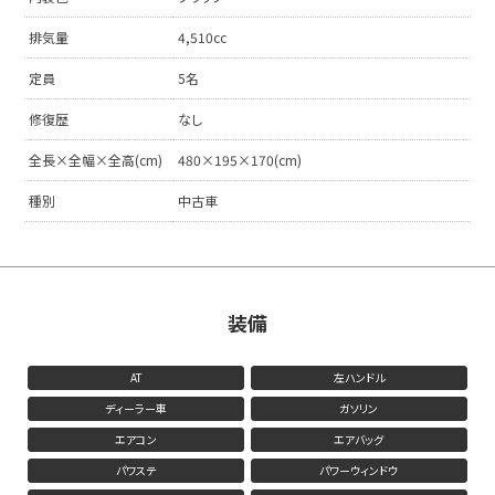
排気量
4,510cc
定員
5名
修復歴
なし
全長×全幅×全高(cm)
480×195×170(cm)
種別
中古車
装備
AT
左ハンドル
ディーラー車
ガソリン
エアコン
エアバッグ
パワステ
パワーウィンドウ