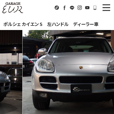
Garage EUR
TikTok
Facebook
LINE
Instagram
Youtube
072-333
ニュース
News
ポルシェ カイエン S 左ハンドル ディーラー車
在庫車情報
Stock List
EURスポーツ
EUR Sports
工場紹介
Factory
会社概要
Company
アクセス
Access
お問い合わせ
Contact us