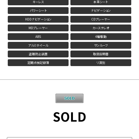
キーレス
本革シート
パワーシート
ナビゲーション
HDDナビゲーション
CDプレーヤー
MDプレーヤー
カーステレオ
ABS
4輪駆動
アルミホイール
サンルーフ
盗難防止装置
取扱説明書
定期点検記録簿
リ済別
SOLD