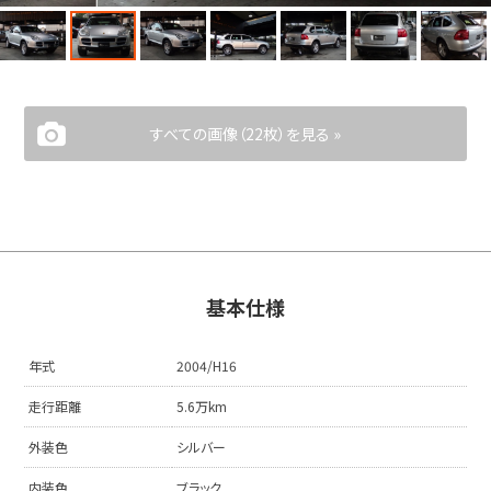
すべての画像（22枚）を見る »
基本仕様
年式
2004/H16
走行距離
5.6万km
外装色
シルバー
内装色
ブラック