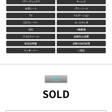
パワーウィンドウ
キーレス
本革シート
パワーシート
TV
ナビゲーション
CDプレーヤー
カーステレオ
ABS
4輪駆動
アルミホイール
盗難防止装置
取扱説明書
定期点検記録簿
ワンオーナー
リ済別
SOLD