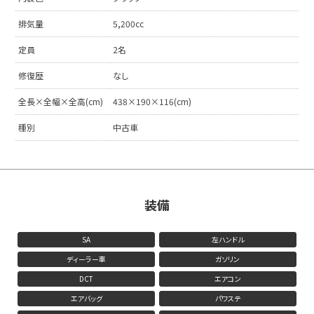
排気量
5,200cc
定員
2名
修復歴
なし
全長×全幅×全高(cm)
438×190×116(cm)
種別
中古車
装備
SA
左ハンドル
ディーラー車
ガソリン
DCT
エアコン
エアバッグ
パワステ