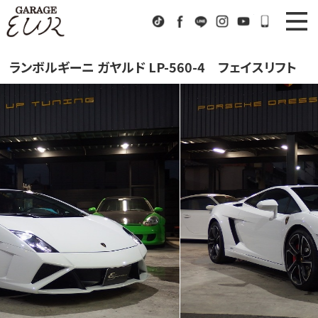
Garage EUR
TikTok
Facebook
LINE
Instagram
Youtube
072-333
ニュース
News
ランボルギーニ ガヤルド LP-560-4 フェイスリフト
在庫車情報
Stock List
EURスポーツ
EUR Sports
工場紹介
Factory
会社概要
Company
アクセス
Access
お問い合わせ
Contact us