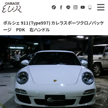
Garage EUR
TikTok
Facebook
LINE
Instagram
Youtube
072-333
ニュース
News
ポルシェ 911(Type997) カレラスポーツクロノパッケ
ージ PDK 右ハンドル
在庫車情報
Stock List
EURスポーツ
EUR Sports
工場紹介
Factory
会社概要
Company
アクセス
Access
お問い合わせ
Contact us