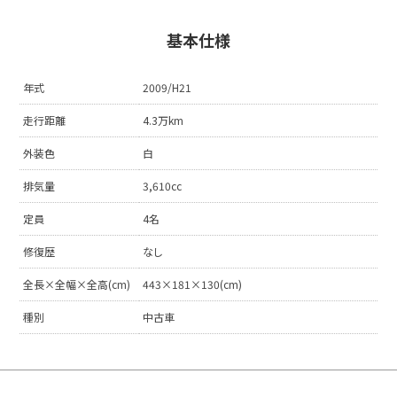
基本仕様
年式
2009/H21
走行距離
4.3万km
外装色
白
排気量
3,610cc
定員
4名
修復歴
なし
全長×全幅×全高(cm)
443×181×130(cm)
種別
中古車