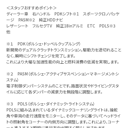
＜スタッフおすすめポイント＞
ディーラー車 右ハンドル PDKシフト※1 スポーツクロノパッケ
ージ PASM※2 純正HDDナビ
レザーシート フルセグTV 純正18inアルミ ETC PDLS※3
他
※１ PDK（ポルシェ・ドッペルクップルング）
新開発のデュアルクラッチトランスミッション。駆動力を途切れること
なく、瞬時にシフトチェンジを完了します。
これにより大幅な加速性能の向上と燃料消費の低減を実現します。
※２ PASM（ポルシェ・アクティブサスペンション・マネージメントシ
ステム）
電子制御ダンパーシステムのことです。路面状況やドライビングスタ
イルに応じて各ダンパーの減衰力を無段階に調整します。
※３ PDLS（ポルシェ・ダイナミック・ライトシステム）
PDLSに組み込まれているダイナミックコーナリングライトは、操舵
角や車両の走行速度をモニターし、そのデータに基づいてヘッドライ
トの照射角をコーナーの内側方向に調整します。これにより、コーナ
ーへ進入すると瞬時に進行方向が明るく照らし出されます。