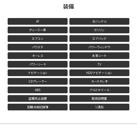
装備
AT
右ハンドル
ディーラー車
ガソリン
エアコン
エアバッグ
パワステ
パワーウィンドウ
キーレス
本革シート
パワーシート
TV
ナビゲーション
HDDナビゲーション
CDプレーヤー
カーステレオ
ABS
アルミホイール
盗難防止装置
取扱説明書
定期点検記録簿
リ済別