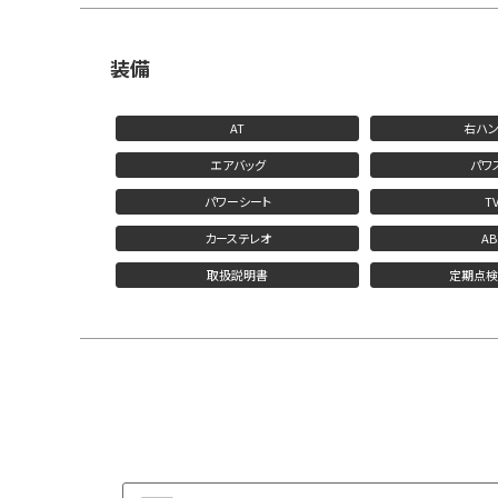
装備
AT
右ハン
エアバッグ
パワ
パワーシート
T
カーステレオ
AB
取扱説明書
定期点