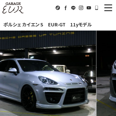
Garage EUR
TikTok
Facebook
LINE
Instagram
Youtube
072-333
ニュース
News
ポルシェ カイエン S EUR-GT 11yモデル
在庫車情報
Stock List
EURスポーツ
EUR Sports
工場紹介
Factory
会社概要
Company
アクセス
Access
お問い合わせ
Contact us