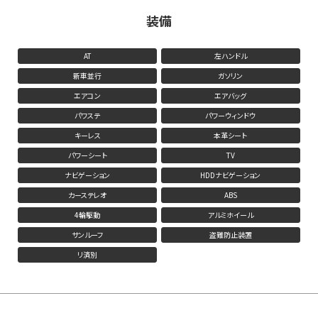
装備
AT
左ハンドル
新車並行
ガソリン
エアコン
エアバッグ
パワステ
パワーウィンドウ
キーレス
本革シート
パワーシート
TV
ナビゲーション
HDDナビゲーション
カーステレオ
ABS
4輪駆動
アルミホイール
サンルーフ
盗難防止装置
リ済別