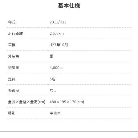
基本仕様
年式
2011/H23
走行距離
2.5万km
車検
H27年10月
外装色
銀
排気量
4,800cc
定員
5名
修復歴
なし
全長×全幅×全高(cm)
480×195×170(cm)
種別
中古車