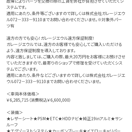
故障によりパーツを交換の際の工賃を弊社が負担させていただくシ
ステムです。
適用にあたり、条件等ございますので詳しくは株式会社ガレージエウ
ル072－333－9110までお問い合わせくださいませ。※対象外パー
ツ有
遠方の方でも安心！ガレージエウル遠方保証制度！
ガレージエウルでは、遠方のお客様でも安心してご購入いただける
よう、遠方保証制度を導入しております。
内容と致しましては、ご購入の際、最大20万円をお客様にお預けさせ
ていただきますので、最寄りのショップで修理を受けていただくシス
テムでございます。
適用にあたり、条件などございますので詳しくは株式会社ガレージエ
ウル072－333－9110までお問い合わせくださいませ。
＜車両本体価格＞
￥6,285,715（消費税込￥6,600,000）
＜装備＞
★レザーシート★PSM★ETC★HDDナビ★純正19inアルミ★サン
ルーフ
★エグゾーストシステム★カーボンブレーキ★イエローキャリパー