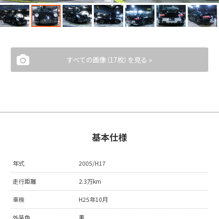
すべての画像（17枚）を見る »
基本仕様
年式
2005/H17
走行距離
2.3万km
車検
H25年10月
外装色
黒