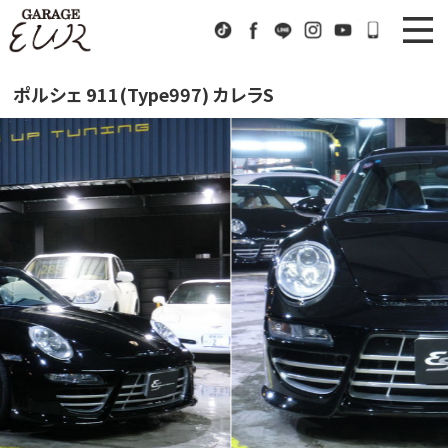
Garage EUR
TikTok
Facebook
LINE
Instagram
Youtube
072-333
ニュース
News
ポルシェ 911(Type997) カレラS
在庫車情報
Stock List
EURスポーツ
EUR Sports
工場紹介
Factory
会社概要
Company
アクセス
Access
お問い合わせ
Contact us