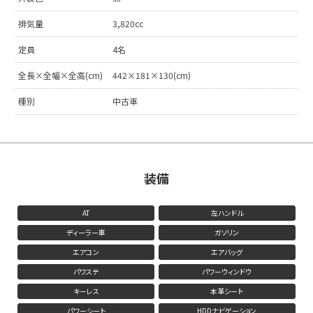
排気量
3,820cc
定員
4名
全長×全幅×全高(cm)
442×181×130(cm)
種別
中古車
装備
AT
左ハンドル
ディーラー車
ガソリン
エアコン
エアバッグ
パワステ
パワーウィンドウ
キーレス
本革シート
パワーシート
HDDナビゲーション