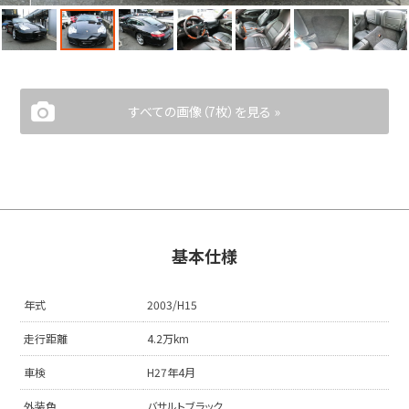
すべての画像（7枚）を見る »
基本仕様
年式
2003/H15
走行距離
4.2万km
車検
H27年4月
外装色
バサルトブラック