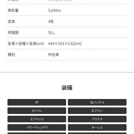
排気量
3,600cc
定員
4名
修復歴
なし
全長×全幅×全高(cm)
444×183×132(cm)
種別
中古車
装備
AT
左ハンドル
ガソリン
エアコン
エアバッグ
パワステ
パワーウィンドウ
キーレス