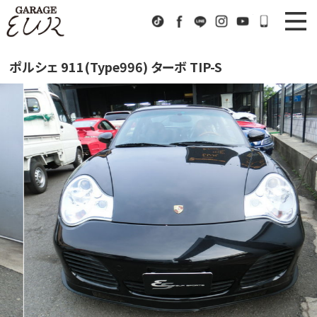
Garage EUR
TikTok
Facebook
LINE
Instagram
Youtube
072-333
ニュース
News
ポルシェ 911(Type996) ターボ TIP-S
在庫車情報
Stock List
EURスポーツ
EUR Sports
工場紹介
Factory
会社概要
Company
アクセス
Access
お問い合わせ
Contact us