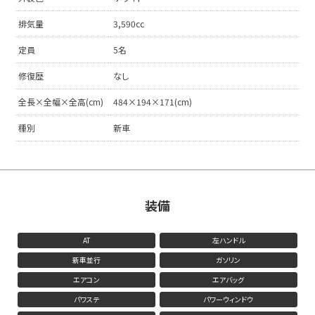
排気量
3,590cc
定員
5名
修復歴
なし
全長×全幅×全高(cm)
484×194×171(cm)
種別
新車
装備
AT
左ハンドル
新車並行
ガソリン
エアコン
エアバッグ
パワステ
パワーウィンドウ