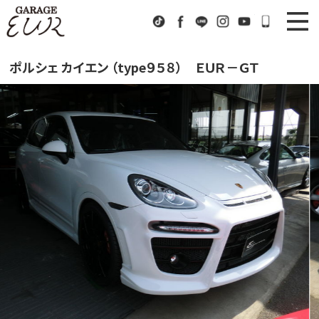
Garage EUR
TikTok
Facebook
LINE
Instagram
Youtube
072-333
ニュース
News
ポルシェ カイエン （type９５８） ＥＵＲ－ＧＴ
在庫車情報
Stock List
EURスポーツ
EUR Sports
工場紹介
Factory
会社概要
Company
アクセス
Access
お問い合わせ
Contact us