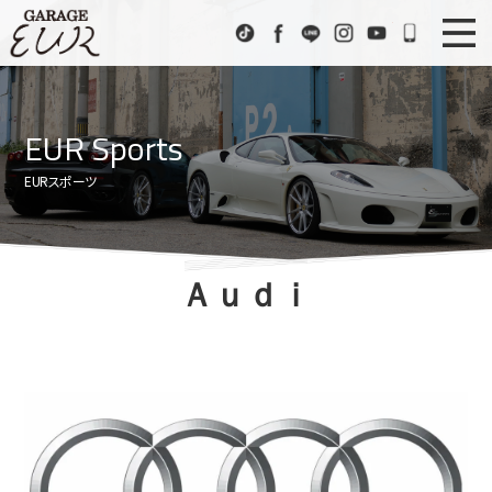
Garage EUR
TikTok
Facebook
LINE
Instagram
Youtube
072-333
ニュース
News
EUR Sports
在庫車情報
Stock List
EURスポーツ
EURスポーツ
EUR Sports
工場紹介
Factory
Ａｕｄｉ
会社概要
Company
アクセス
Access
お問い合わせ
Contact us