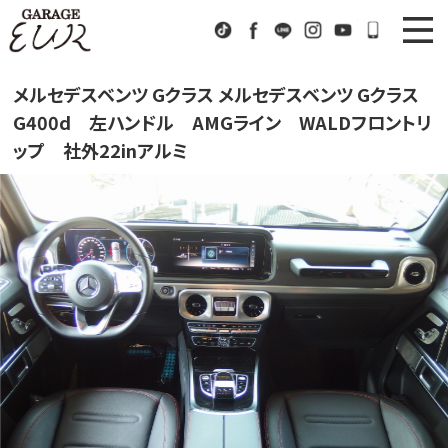
Garage EUR
TikTok
Facebook
LINE
Instagram
Youtube
072-333
ニュース
News
メルセデスベンツ Gクラス メルセデスベンツ Gクラス
G400d 左ハンドル AMGライン WALDフロントリ
在庫車情報
Stock List
ップ 社外22inアルミ
EURスポーツ
EUR Sports
工場紹介
Factory
会社概要
Company
アクセス
Access
お問い合わせ
Contact us