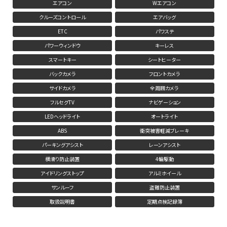
エアコン
Wエアコン
クルーズコントロール
エアバッグ
ETC
パワステ
パワーウィンドウ
キーレス
スマートキー
シートヒーター
バックカメラ
フロントカメラ
サイドカメラ
全周囲カメラ
フルセグTV
ナビゲーション
LEDヘッドライト
オートライト
ABS
衝突被害軽減ブレーキ
パーキングアシスト
レーンアシスト
横滑り防止装置
4輪駆動
アイドリングストップ
アルミホイール
サンルーフ
盗難防止装置
取扱説明書
定期点検記録簿