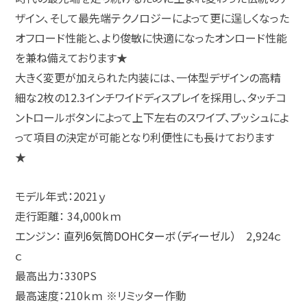
ザイン、そして最先端テクノロジーによって更に逞しくなった
オフロード性能と、より俊敏に快適になったオンロード性能
を兼ね備えております★
大きく変更が加えられた内装には、一体型デザインの高精
細な
2
枚の
12.3
インチワイドディスプレイを採用し、タッチコ
ントロールボタンによって上下左右のスワイプ、プッシュによ
って項目の決定が可能となり利便性にも長けております
★
モデル年式：2021ｙ
走行距離： 34,000ｋｍ
エンジン：
直列6気筒DOHCターボ（ディーゼル）
2,924
ｃ
ｃ
最高出力：330PS
最高速度：210ｋｍ
※リミッター作動