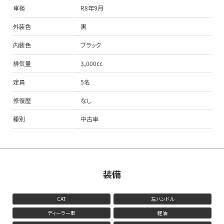
車検
R8年9月
外装色
黒
内装色
ブラック
排気量
3,000cc
定員
5名
修復歴
なし
種別
中古車
装備
CAT
左ハンドル
ディーラー車
軽油