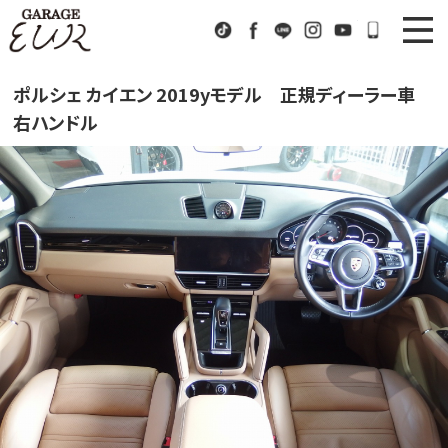
Garage EUR
TikTok
Facebook
LINE
Instagram
Youtube
072-333
ニュース
News
ポルシェ カイエン 2019yモデル 正規ディーラー車
右ハンドル
在庫車情報
Stock List
EURスポーツ
EUR Sports
工場紹介
Factory
会社概要
Company
アクセス
Access
お問い合わせ
Contact us