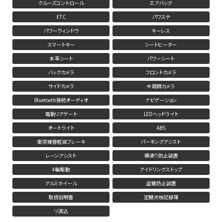
クルーズコントロール
エアバッグ
ETC
パワステ
パワーウィンドウ
キーレス
スマートキー
シートヒーター
本革シート
パワーシート
バックカメラ
フロントカメラ
サイドカメラ
全周囲カメラ
Bluetooth接続オーディオ
ナビゲーション
電動リアゲート
LEDヘッドライト
オートライト
ABS
衝突被害軽減ブレーキ
パーキングアシスト
レーンアシスト
横滑り防止装置
4輪駆動
アイドリングストップ
アルミホイール
盗難防止装置
取扱説明書
定期点検記録簿
リ済込