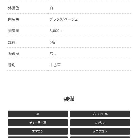
外装色
白
内装色
ブラック/ベージュ
排気量
3,000cc
定員
5名
修復歴
なし
種別
中古車
装備
AT
右ハンドル
ディーラー車
ガソリン
エアコン
Wエアコン