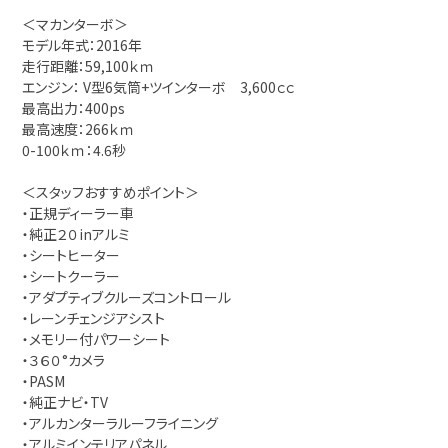
＜マカンターボ＞
モデル年式：2016年
走行距離：59,100ｋｍ
エンジン： V型6気筒+ツインターボ 3,600ｃｃ
最高出力：400ps
最高速度：266ｋｍ
0-100ｋｍ：4.6秒
＜スタッフおすすめポイント＞
・正規ディーラー車
・純正２０inアルミ
・シートヒーター
・シートクーラー
・アダプティブクルーズコントロール
・レーンチェンジアシスト
・メモリー付パワーシート
・３６０°カメラ
・PASM
・純正ナビ・TV
・アルカンターラルーフライニング
・アルミインテリアパネル