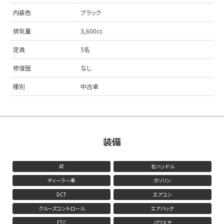
内装色
ブラック
排気量
3,600cc
定員
5名
修復歴
なし
種別
中古車
装備
AT
右ハンドル
ディーラー車
ガソリン
DCT
エアコン
クルーズコントロール
エアバッグ
ETC
パワステ