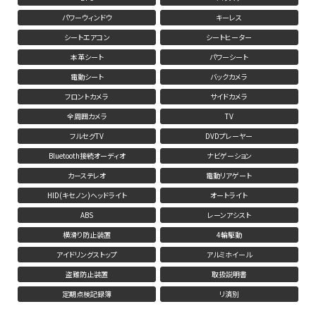
パワーウィンドウ
キーレス
シートエアコン
シートヒーター
本革シート
パワーシート
電動シート
バックカメラ
フロントカメラ
サイドカメラ
全周囲カメラ
TV
フルセグTV
DVDプレーヤー
Bluetooth接続オーディオ
ナビゲーション
カーステレオ
電動リアゲート
HID(キセノン)ヘッドライト
オートライト
ABS
レーンアシスト
横滑り防止装置
4輪駆動
アイドリングストップ
アルミホイール
盗難防止装置
取扱説明書
定期点検記録簿
リ済別