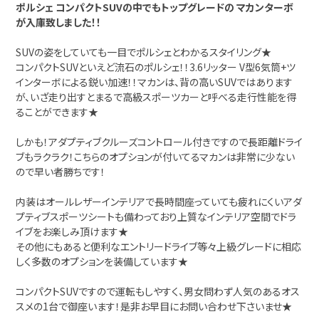
ポルシェ コンパクトSUVの中でもトップグレードの マカンターボ
が入庫致しました！！
SUVの姿をしていても一目でポルシェとわかるスタイリング★
コンパクトSUVといえど流石のポルシェ！！3.6リッター V型6気筒+ツ
インターボによる鋭い加速！！マカンは、背の高いSUVではあります
が、いざ走り出すとまるで高級スポーツカーと呼べる走行性能を得
ることができます★
しかも！アダプティブクルーズコントロール付きですので長距離ドライ
ブもラクラク！こちらのオプションが付いてるマカンは非常に少ない
ので早い者勝ちです！
内装はオールレザーインテリアで長時間座っていても疲れにくいアダ
プティブスポーツシートも備わっており上質なインテリア空間でドラ
イブをお楽しみ頂けます★
その他にもあると便利なエントリードライブ等々上級グレードに相応
しく多数のオプションを装備しています★
コンパクトSUVですので運転もしやすく、男女問わず人気のあるオス
スメの1台で御座います！是非お早目にお問い合わせ下さいませ★