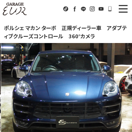
Garage EUR
TikTok
Facebook
LINE
Instagram
Youtube
072-333
ニュース
News
ポルシェ マカン ターボ 正規ディーラー車 アダプテ
ィブクルーズコントロール 360°カメラ
在庫車情報
Stock List
EURスポーツ
EUR Sports
工場紹介
Factory
会社概要
Company
アクセス
Access
お問い合わせ
Contact us