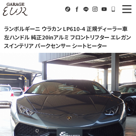
Garage EUR
TikTok
Facebook
LINE
Instagram
Youtube
072-333
ニュース
News
ランボルギーニ ウラカン LP610-4 正規ディーラー車
左ハンドル 純正20inアルミ フロントリフター エレガン
在庫車情報
Stock List
スインテリア パークセンサー シートヒーター
EURスポーツ
EUR Sports
工場紹介
Factory
会社概要
Company
アクセス
Access
お問い合わせ
Contact us