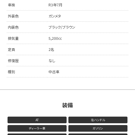
車検
R3年7月
外装色
ガンメタ
内装色
ブラック/ブラウン
排気量
5,200cc
定員
2名
修復歴
なし
種別
中古車
装備
AT
左ハンドル
ディーラー車
ガソリン