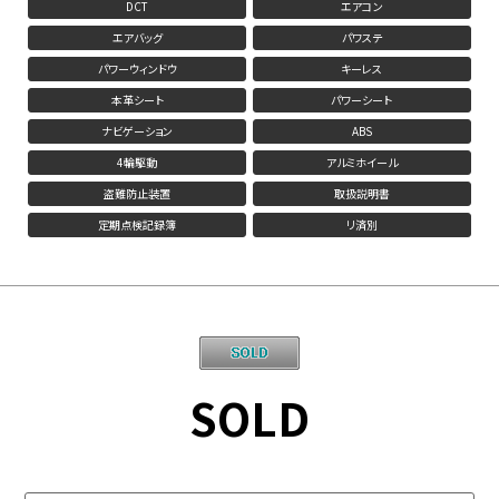
DCT
エアコン
エアバッグ
パワステ
パワーウィンドウ
キーレス
本革シート
パワーシート
ナビゲーション
ABS
4輪駆動
アルミホイール
盗難防止装置
取扱説明書
定期点検記録簿
リ済別
SOLD