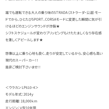
誰でも運転できる大人の乗り味のSTRADA（ストラーダ・公道）モー
ドでから、ひとたびSPORT、CORSAモードに変更した瞬間に気が引
けるほどのエンジンサウンドが炸裂★
シフトスケジュールが変わりブリッピングもけたたましくなり存在感
を激しくアピールします★
想像以上に乗り心地も良く、走りが安定しているから、安心感も高い
現代のスーパーカー！！
是非ご検討下さいませ！！
＜ウラカン LP610-4＞
モデル年式：2014ｙ
走行距離：18,000ｋm
エンジン：Ｖ型10気筒