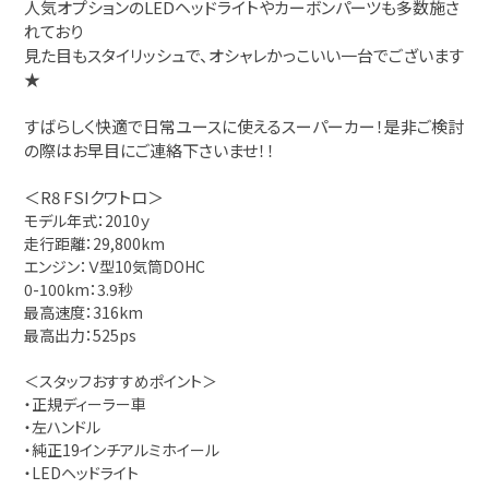
人気オプションのLEDヘッドライトやカーボンパーツも多数施さ
れており
見た目もスタイリッシュで、オシャレかっこいい一台でございます
★
すばらしく快適で日常ユースに使えるスーパーカー！是非
ご検討
の際はお早目にご連絡下さいませ！！
＜R8 FSIクワトロ＞
モデル年式：2010ｙ
走行距離：29,800km
エンジン：
Ｖ型10気筒DOHC
0-100km：3.9秒
最高速度：316km
最高出力：525ps
＜スタッフおすすめポイント＞
・正規ディーラー車
・左ハンドル
・純正19インチアルミホイール
・LEDヘッドライト