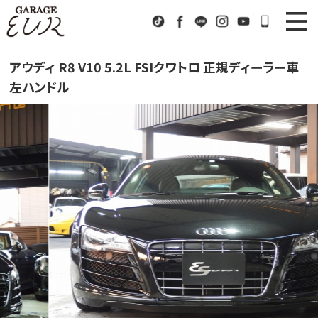
Garage EUR
TikTok
Facebook
LINE
Instagram
Youtube
072-333
ニュース
News
アウディ R8 V10 5.2L FSIクワトロ 正規ディーラー車
左ハンドル
在庫車情報
Stock List
EURスポーツ
EUR Sports
工場紹介
Factory
会社概要
Company
アクセス
Access
お問い合わせ
Contact us