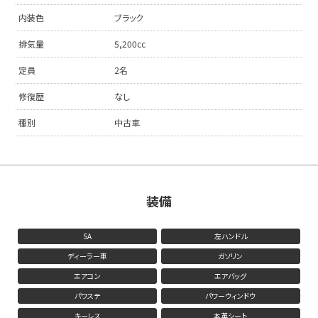
内装色
ブラック
排気量
5,200cc
定員
2名
修復歴
なし
種別
中古車
装備
SA
左ハンドル
ディーラー車
ガソリン
エアコン
エアバッグ
パワステ
パワーウィンドウ
キーレス
本革シート