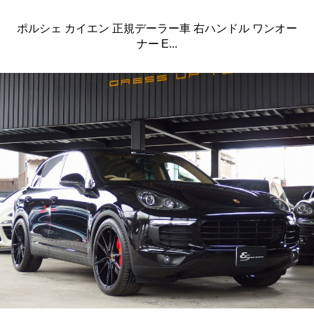
ポルシェ カイエン 正規デーラー車 右ハンドル ワンオー
ナー E...